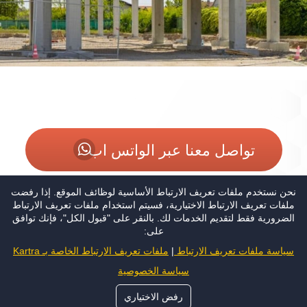
تواصل معنا عبر الواتس اب
نحن نستخدم ملفات تعريف الارتباط الأساسية لوظائف الموقع. إذا رفضت
موقعنا
ملفات تعريف الارتباط الاختيارية، فسيتم استخدام ملفات تعريف الارتباط
الضرورية فقط لتقديم الخدمات لك. بالنقر على "قبول الكل"، فإنك توافق
بنيان للمباني الجاهزة - الوثبة مول - الوثبة - أبو ظبي -
على:
الإمارات العربية المتحدة
سياسة ملفات تعريف الارتباط
ملفات تعريف الارتباط الخاصة بـ Kartra
سياسة الخصوصية
احصل على الاتجاهات
رفض الاختياري